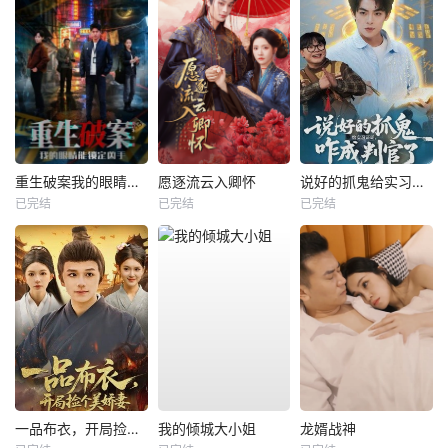
重生破案我的眼睛能锁定凶手
愿逐流云入卿怀
说好的抓鬼给实习证明，咋成判官了
已完结
已完结
已完结
一品布衣，开局捡个美娇妻
我的倾城大小姐
龙婿战神