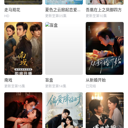
走马观花
夏色之云掀起恋爱与风暴
吾凰在上之凤御四方
HD
更新至第05集
更新至第10集
南戏
盲盒
从新婚开始
更新至第15集
更新至第14集
已完结