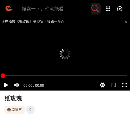
留言求片
正在播放《纸玫瑰》第12集 - 线路一节点
提醒
不要轻易相信视频中的任何广告，谨防上当受骗
技巧
如遇视频无法播放或加载速度慢，可尝试切换播放线路
纸玫瑰
剧情片
0