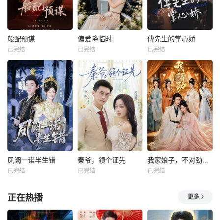
般配预谋
偏爱降临时
傅先生的掌心娇
已完结
已完结
已完结
凤阙一诺半生错
秦爷，领个证先
我家娘子，不对劲第四季
已完结
已完结
已完结
正在热播
更多