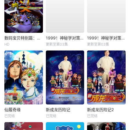
数码宝贝特别篇：X进化
1999！神秘学对策部国语
1999！神秘学对策部英语
HD
更新至第03集
更新至第03集
仙履奇缘
新成龙历险记
新成龙历险记2
已完结
已完结
已完结