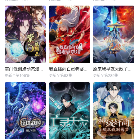
掌门低调点动态漫第三季动态漫
我直播向亡灵老婆求婚动态漫
原来我早就无敌了动态漫
更新至第105集
更新至第93集
更新至第289集