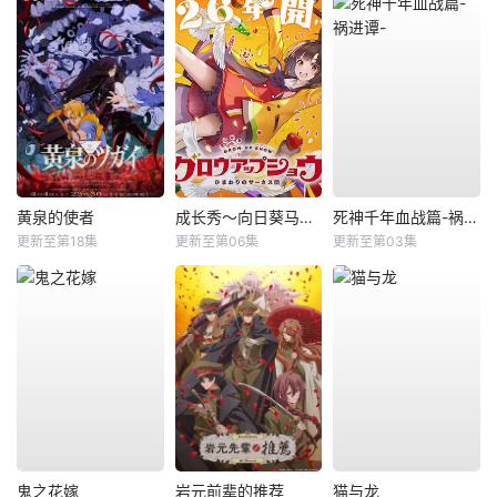
黄泉的使者
成长秀～向日葵马戏团～
死神千年血战篇-祸进谭-
更新至第18集
更新至第06集
更新至第03集
鬼之花嫁
岩元前辈的推荐
猫与龙