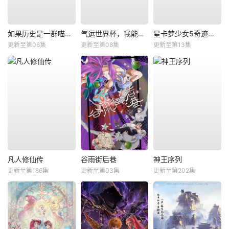
如果历史是一群喵第十三季
气运世界杯，我能复制所有球星技能
星卡梦少女5奇迹绽放
更新至第06集
更新至第08集
更新至第13集
凡人修仙传
谷雨街后巷
神王序列
更新至第186集
更新至第03集
更新至第202集