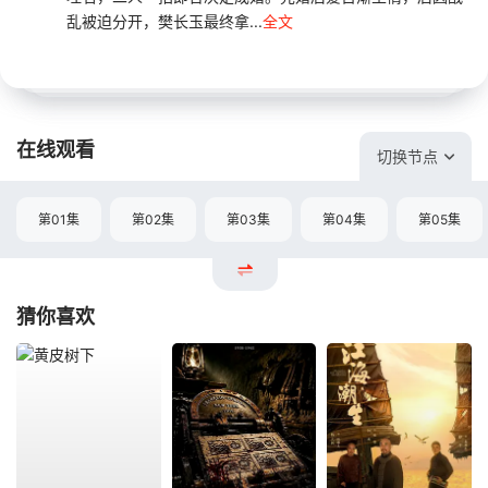
乱被迫分开，樊长玉最终拿...
全文
在线观看
切换节点
第01集
第02集
第03集
第04集
第05集
猜你喜欢