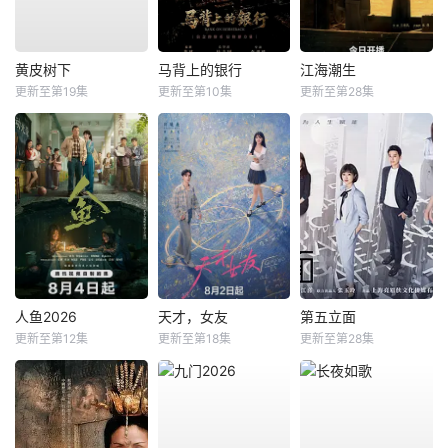
黄皮树下
马背上的银行
江海潮生
更新至第19集
更新至第10集
更新至第28集
人鱼2026
天才，女友
第五立面
更新至第12集
更新至第18集
更新至第28集