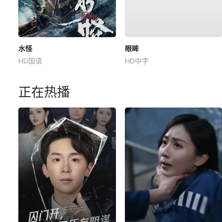
水怪
眼眸
HD国语
HD中字
正在热播