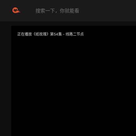
正在播放《纸玫瑰》第54集 - 线路二节点
提醒
不要轻易相信视频中的任何广告，谨防上当受骗
技巧
如遇视频无法播放或加载速度慢，可尝试切换播放线路