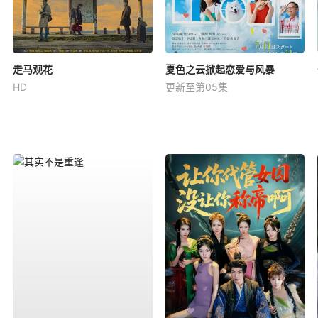
走马观花
夏色之云掀起恋爱与风暴
HD
更新至第05集