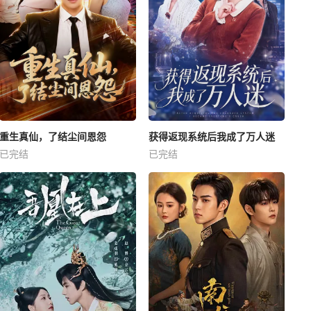
第37集
第38集
第39集
第40集
第41集
第42集
第43集
第44集
重生真仙，了结尘间恩怨
获得返现系统后我成了万人迷
第45集
第46集
已完结
已完结
第47集
第48集
第49集
第50集
第51集
第52集
第53集
第54集
第55集
第56集