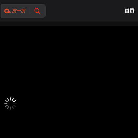
首页
搜一搜