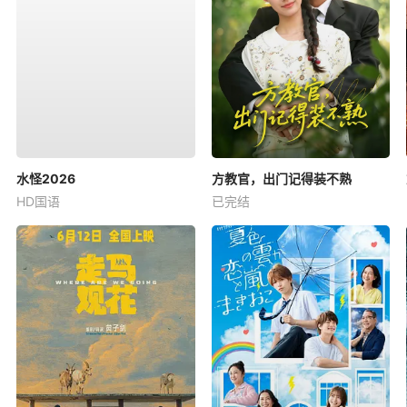
水怪2026
方教官，出门记得装不熟
HD国语
已完结