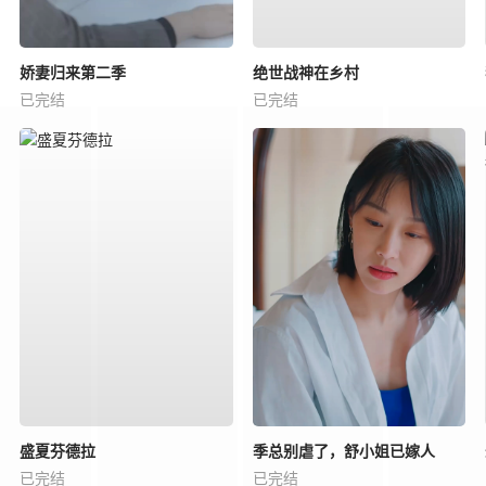
娇妻归来第二季
绝世战神在乡村
已完结
已完结
盛夏芬德拉
季总别虐了，舒小姐已嫁人
已完结
已完结