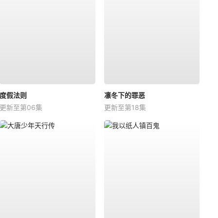
度假法则
凛冬下的罪恶
更新至第06集
更新至第18集