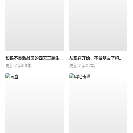
如果不良激战区的四天王转生成了偶像团体？
从现在开始，不做朋友了吧。
更新至第09集
更新至第07集