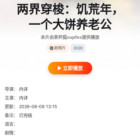
两界穿梭：饥荒年，
一个大饼养老公
本片由茶杯狐cupfox提供播放
剧情片
2026
立即播放
导演：
内详
主演：
内详
更新：
2026-06-09 13:15
备注：
已完结
语言：
剧情：