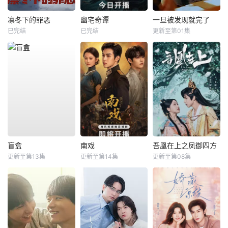
凛冬下的罪恶
幽宅奇谭
一旦被发现就完了
已完结
已完结
更新至第01集
盲盒
南戏
吾凰在上之凤御四方
更新至第13集
更新至第14集
更新至第08集