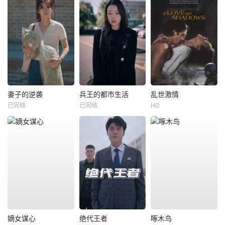
妻子的逆袭
兵王的都市生活
乱世激情
已完结
已完结
HD
嫡女谋心
绝代王者
啄木鸟