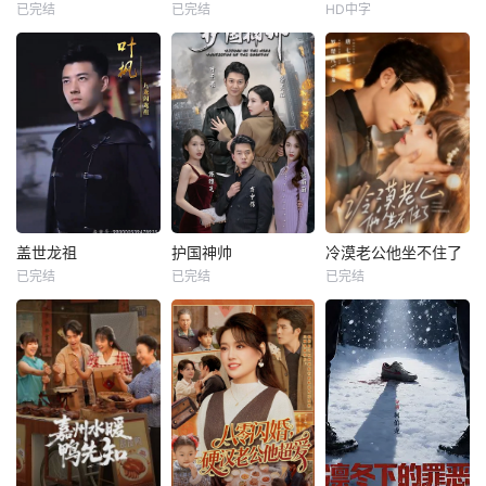
已完结
已完结
HD中字
盖世龙祖
护国神帅
冷漠老公他坐不住了
已完结
已完结
已完结