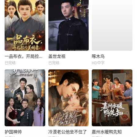
一品布衣，开局捡个美娇妻
盖世龙祖
啄木鸟
已完结
已完结
HD中字
护国神帅
冷漠老公他坐不住了
嘉州水暖鸭先知